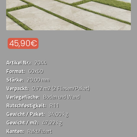
45,90€
Artikel Nr.:
2044
Format:
60x60
Stärke:
20,00 mm
Verpackt:
0,72 m2 (2 Fliesen/Paket)
Verlegefläche:
Boden und Wand
Rutschfestigkeit:
R11
Gewicht / Paket:
34,00 kg
Gewicht / m2:
47,22 kg
Kanten:
Rektifiziert