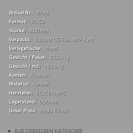
Artikel Nr.:
2798
Format:
17x52
Stärke:
8,00 mm
Verpackt:
1,33 m2 (15 Fliesen/Paket)
Verlegefläche:
Wand
Gewicht / Paket:
24,58 kg
Gewicht / m2:
18,48 kg
Kanten:
Klassisch
Material:
Keramik
Hersteller:
ECOCERAMIC
Lagerstand:
0,00 m2
Unser Preis:
29,90 € / m2
AUS DERSELBEN KATEGORIE